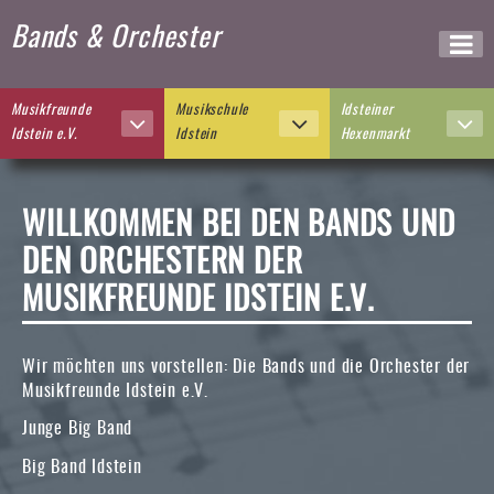
Navigation
Bands & Orchester
überspringen
unt
öff
Musikfreunde
Musikschule
Idsteiner
untermenü
untermenü
un
Idstein e.V.
Idstein
Hexenmarkt
öffnen
öffnen
öff
WILLKOMMEN BEI DEN BANDS UND
DEN ORCHESTERN DER
MUSIKFREUNDE IDSTEIN E.V.
Wir möchten uns vorstellen: Die Bands und die Orchester der
Musikfreunde Idstein e.V.
Junge Big Band
Big Band Idstein